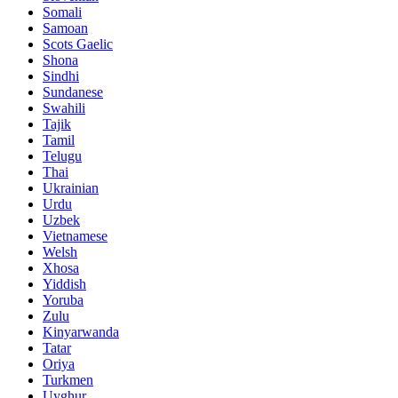
Somali
Samoan
Scots Gaelic
Shona
Sindhi
Sundanese
Swahili
Tajik
Tamil
Telugu
Thai
Ukrainian
Urdu
Uzbek
Vietnamese
Welsh
Xhosa
Yiddish
Yoruba
Zulu
Kinyarwanda
Tatar
Oriya
Turkmen
Uyghur