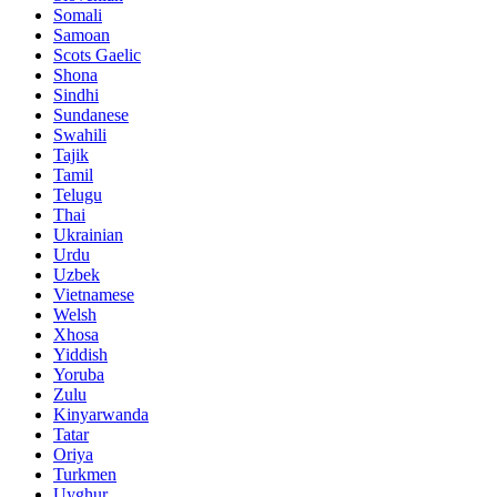
Somali
Samoan
Scots Gaelic
Shona
Sindhi
Sundanese
Swahili
Tajik
Tamil
Telugu
Thai
Ukrainian
Urdu
Uzbek
Vietnamese
Welsh
Xhosa
Yiddish
Yoruba
Zulu
Kinyarwanda
Tatar
Oriya
Turkmen
Uyghur