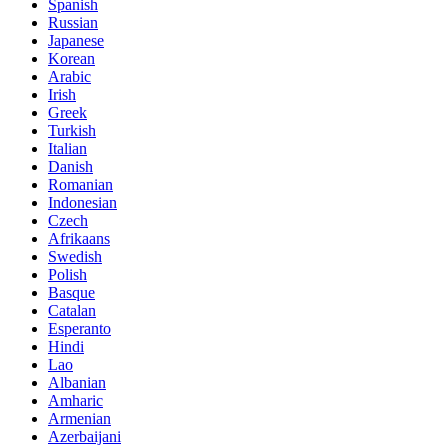
Spanish
Russian
Japanese
Korean
Arabic
Irish
Greek
Turkish
Italian
Danish
Romanian
Indonesian
Czech
Afrikaans
Swedish
Polish
Basque
Catalan
Esperanto
Hindi
Lao
Albanian
Amharic
Armenian
Azerbaijani