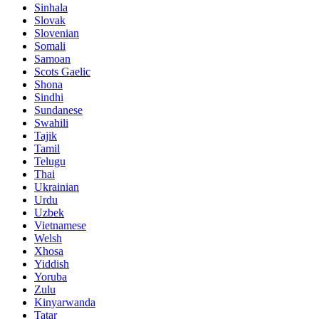
Sinhala
Slovak
Slovenian
Somali
Samoan
Scots Gaelic
Shona
Sindhi
Sundanese
Swahili
Tajik
Tamil
Telugu
Thai
Ukrainian
Urdu
Uzbek
Vietnamese
Welsh
Xhosa
Yiddish
Yoruba
Zulu
Kinyarwanda
Tatar