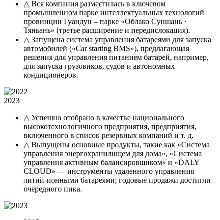
△ Вся компания разместилась в ключевом
промышленном парке интеллектуальных технологий
провинции Гуандун – парке «Облако Суншань ·
Тяньань» (третье расширение и передислокация).
△ Запущена система управления батареями для запуска
автомобилей («Car starting BMS»), предлагающая
решения для управления питанием батарей, например,
для запуска грузовиков, судов и автономных
кондиционеров.
2023
△ Успешно отобрано в качестве национального
высокотехнологичного предприятия, предприятия,
включенного в список резервных компаний и т. д.
△ Выпущены основные продукты, такие как «Система
управления энергохранилищем для дома», «Система
управления активным балансировщиком» и «DALY
CLOUD» — инструменты удаленного управления
литий-ионными батареями; годовые продажи достигли
очередного пика.